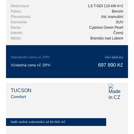
Motorizace:
1,6 T-GDI 110 kW 4×2
Palivo:
Benzin
Převodovka:
6st. manuální
Karoserie:
SUV
Barva:
Cypress Green Pearl
Interiér:
Černý
Město:
Brandýs nad Labem
Standardní cena vč. DPH
767 890 Kč
697 890 Kč
Výsledná cena vč. DPH
TUCSON
Comfort
Další možné zvýhodnění až 60.000,-Kč