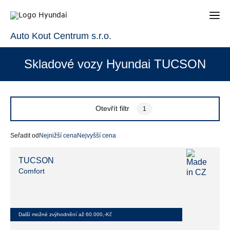
Auto Kout Centrum s.r.o.
Skladové vozy Hyundai TUCSON
Otevřít filtr
1
Seřadit od
Nejnižší cena
Nejvyšší cena
TUCSON
Comfort
Další možné zvýhodnění až 60.000,-Kč