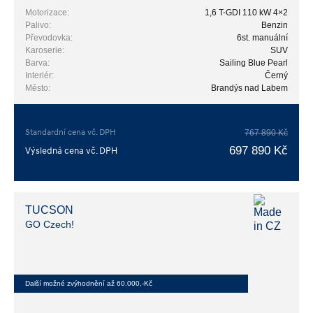
Motorizace:
1,6 T-GDI 110 kW 4×2
Palivo:
Benzin
Převodovka:
6st. manuální
Karoserie:
SUV
Barva:
Sailing Blue Pearl
Interiér:
Černý
Město:
Brandýs nad Labem
Standardní cena vč. DPH
767 890 Kč
697 890 Kč
Výsledná cena vč. DPH
TUCSON
GO Czech!
Další možné zvýhodnění až 60.000,-Kč