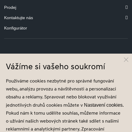
Prodej
Kontaktujte nás
Konfigurátor
© Hyundai Motor Czech s.r.o.
Vážíme si vašeho soukromí
Infocentrum
800 800 900
Společnost je zapsána v obchodním rejstříku vedeném u Městského soudu v
Používáme cookies nezbytné pro správné fungování
Praze, oddíl C, vložka 2153, IČ 18631932
webu, analýzu provozu a návštěvnosti a personalizaci
obsahu a reklamy. Spravovat nebo blokovat využívání
jednotlivých druhů cookies můžete v
.
Nastavení cookies
Pokud nám k tomu udělíte souhlas, můžeme informace
Nastavení cookies
o užívání našich webových stránek také sdílet s našimi
Zásady zpracování osobních údajů
reklamními a analytickými partnery. Zpracování
Seznam příjemců