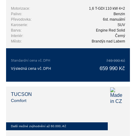
Motorizace:
1,6 T-GDI 110 kW 4×2
Palivo:
Benzin
Převodovka:
6st. manuální
Karoserie:
SUV
Barva:
Engine Red Solid
Interiér:
Černý
Město:
Brandýs nad Labem
Standardní cena vč. DPH
749 990 Kč
659 990 Kč
Výsledná cena vč. DPH
TUCSON
Comfort
Další možné zvýhodnění až 60.000,-Kč