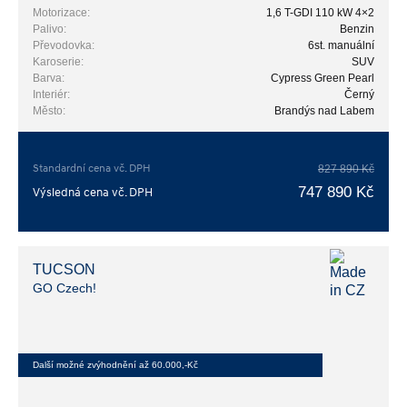
Motorizace:
1,6 T-GDI 110 kW 4×2
Palivo:
Benzin
Převodovka:
6st. manuální
Karoserie:
SUV
Barva:
Cypress Green Pearl
Interiér:
Černý
Město:
Brandýs nad Labem
Standardní cena vč. DPH
827 890 Kč
747 890 Kč
Výsledná cena vč. DPH
TUCSON
GO Czech!
Další možné zvýhodnění až 60.000,-Kč