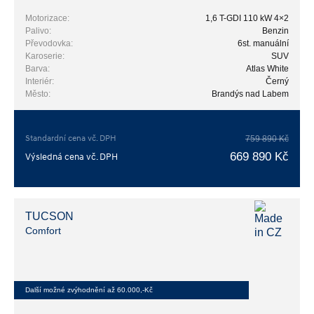
Motorizace:
1,6 T-GDI 110 kW 4×2
Palivo:
Benzin
Převodovka:
6st. manuální
Karoserie:
SUV
Barva:
Atlas White
Interiér:
Černý
Město:
Brandýs nad Labem
Standardní cena vč. DPH
759 890 Kč
669 890 Kč
Výsledná cena vč. DPH
TUCSON
Comfort
Další možné zvýhodnění až 60.000,-Kč