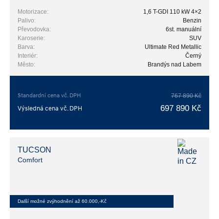
Motorizace:
1,6 T-GDI 110 kW 4×2
Palivo:
Benzin
Převodovka:
6st. manuální
Karoserie:
SUV
Barva:
Ultimate Red Metallic
Interiér:
Černý
Město:
Brandýs nad Labem
Standardní cena vč. DPH
767 890 Kč
697 890 Kč
Výsledná cena vč. DPH
TUCSON
Comfort
Další možné zvýhodnění až 60.000,-Kč