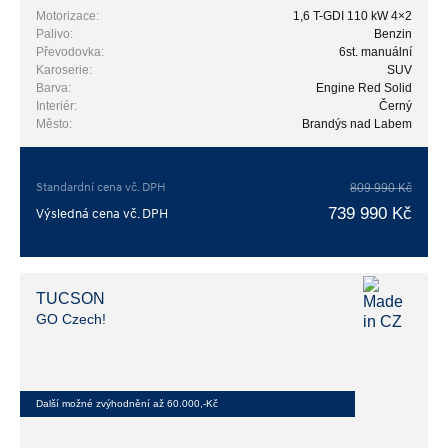
Motorizace:
1,6 T-GDI 110 kW 4×2
Palivo:
Benzin
Převodovka:
6st. manuální
Karoserie:
SUV
Barva:
Engine Red Solid
Interiér:
Černý
Město:
Brandýs nad Labem
Standardní cena vč. DPH
809 990 Kč
739 990 Kč
Výsledná cena vč. DPH
TUCSON
GO Czech!
Další možné zvýhodnění až 60.000,-Kč