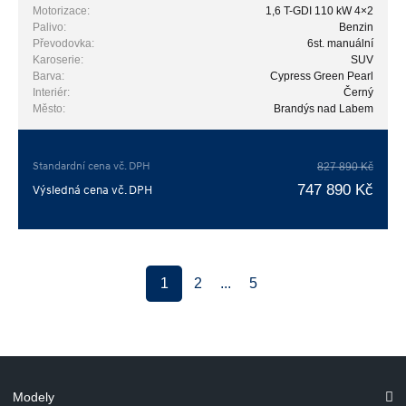
Motorizace:
1,6 T-GDI 110 kW 4×2
Palivo:
Benzin
Převodovka:
6st. manuální
Karoserie:
SUV
Barva:
Cypress Green Pearl
Interiér:
Černý
Město:
Brandýs nad Labem
Standardní cena vč. DPH
827 890 Kč
747 890 Kč
Výsledná cena vč. DPH
1
2
...
5
Modely