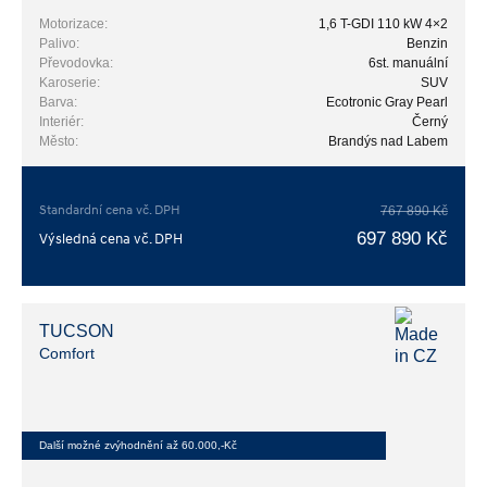
Motorizace:
1,6 T-GDI 110 kW 4×2
Palivo:
Benzin
Převodovka:
6st. manuální
Karoserie:
SUV
Barva:
Ecotronic Gray Pearl
Interiér:
Černý
Město:
Brandýs nad Labem
Standardní cena vč. DPH
767 890 Kč
697 890 Kč
Výsledná cena vč. DPH
TUCSON
Comfort
Další možné zvýhodnění až 60.000,-Kč