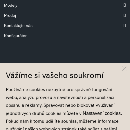
Modely
Prodej
Kontaktujte nás
Konfigurátor
© Hyundai Motor Czech s.r.o.
Infocentrum
800 800 900
Vážíme si vašeho soukromí
Společnost je zapsána v obchodním rejstříku vedeném u Městského soudu v
Používáme cookies nezbytné pro správné fungování
Praze, oddíl C, vložka 2153, IČ 18631932
webu, analýzu provozu a návštěvnosti a personalizaci
obsahu a reklamy. Spravovat nebo blokovat využívání
jednotlivých druhů cookies můžete v
.
Nastavení cookies
Pokud nám k tomu udělíte souhlas, můžeme informace
Nastavení cookies
o užívání našich webových stránek také sdílet s našimi