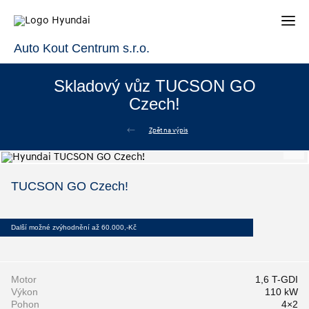
Auto Kout Centrum s.r.o.
Skladový vůz TUCSON GO
Czech!
Zpět na výpis
TUCSON GO Czech!
Další možné zvýhodnění až 60.000,-Kč
Motor
1,6 T-GDI
Výkon
110 kW
Pohon
4×2