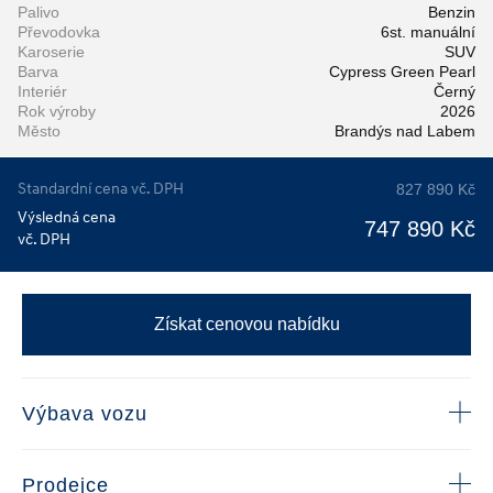
Palivo
Benzin
Převodovka
6st. manuální
Karoserie
SUV
Barva
Cypress Green Pearl
Interiér
Černý
Rok výroby
2026
Město
Brandýs nad Labem
Standardní cena vč. DPH
827 890 Kč
Výsledná cena
747 890 Kč
vč. DPH
Získat cenovou nabídku
Výbava vozu
Prodejce