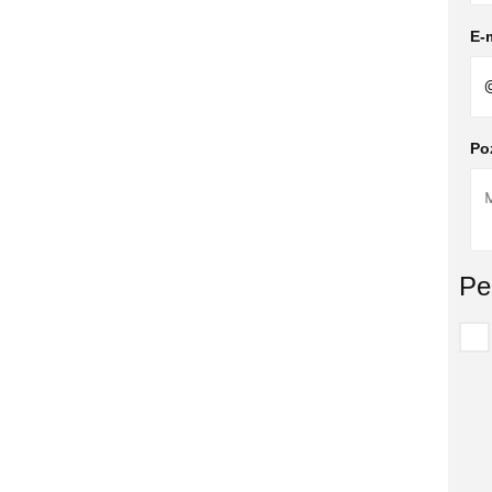
E-m
Po
Pe