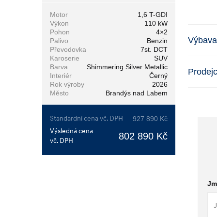
Motor
1,6 T-GDI
Výkon
110 kW
Pohon
4×2
Výbava
Palivo
Benzin
Převodovka
7st. DCT
Karoserie
SUV
Barva
Shimmering Silver Metallic
Prodej
Interiér
Černý
Rok výroby
2026
Město
Brandýs nad Labem
Standardní cena vč. DPH
927 890 Kč
Výsledná cena
802 890 Kč
vč. DPH
Jm