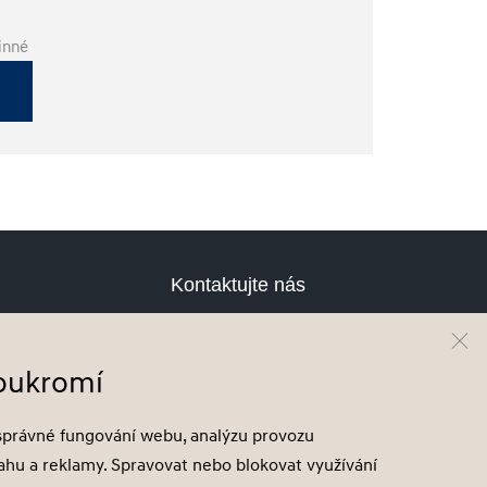
inné
Kontaktujte nás
Testovací jízda
Cenová nabídka
soukromí
Odběr novinek
Hyundai Finance
správné fungování webu, analýzu provozu
sahu a reklamy. Spravovat nebo blokovat využívání