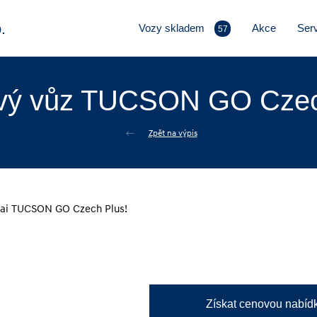
.
Vozy skladem
Akce
Serv
57
vý vůz TUCSON GO Czec
Zpět na výpis
Získat cenovou nabíd