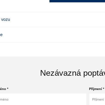
 vozu
ce
Nezávazná poptá
éno *
Příjmení *