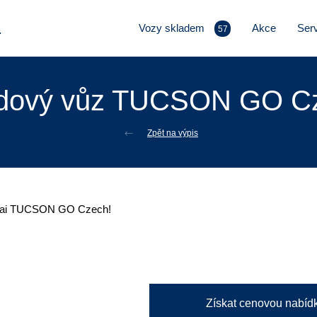
.
Vozy skladem
Akce
Serv
57
dový vůz TUCSON GO C
Zpět na výpis
Získat cenovou nabíd