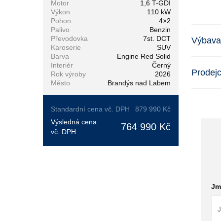
Motor
1,6 T-GDI
Výkon
110 kW
Pohon
4×2
Palivo
Benzin
Převodovka
7st. DCT
Výbava
Karoserie
SUV
Barva
Engine Red Solid
Interiér
Černý
Prodej
Rok výroby
2026
Město
Brandýs nad Labem
Standardní cena vč. DPH
879 990 Kč
Výsledná cena
764 990 Kč
vč. DPH
Jm