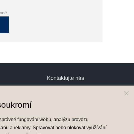
inné
Kontaktujte nás
Testovací jízda
Cenová nabídka
soukromí
Odběr novinek
Hyundai Finance
správné fungování webu, analýzu provozu
sahu a reklamy. Spravovat nebo blokovat využívání