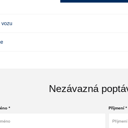
 vozu
ce
Nezávazná poptá
éno *
Příjmení *