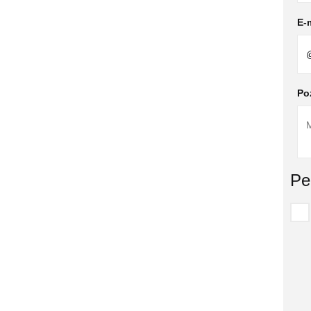
E-m
Po
Pe