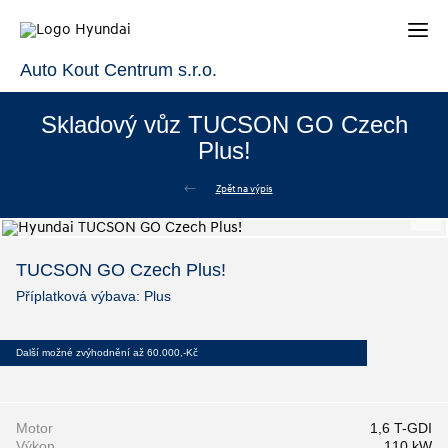
Auto Kout Centrum s.r.o.
Skladový vůz TUCSON GO Czech
Plus!
Zpět na výpis
TUCSON GO Czech Plus!
Příplatková výbava: Plus
Další možné zvýhodnění až 60.000,-Kč
Motor
1,6 T-GDI
Výkon
110 kW