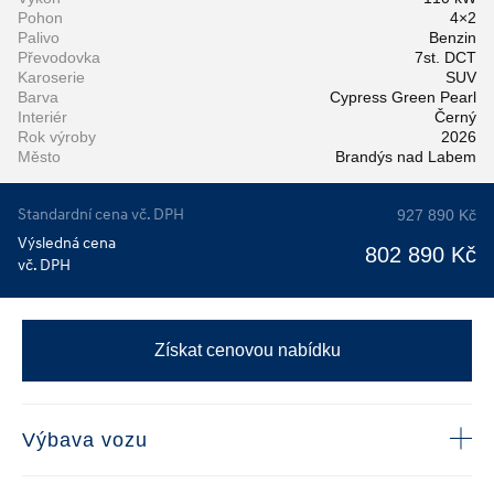
Pohon
4×2
Palivo
Benzin
Převodovka
7st. DCT
Karoserie
SUV
Barva
Cypress Green Pearl
Interiér
Černý
Rok výroby
2026
Město
Brandýs nad Labem
Standardní cena vč. DPH
927 890 Kč
Výsledná cena
802 890 Kč
vč. DPH
Získat cenovou nabídku
Výbava vozu