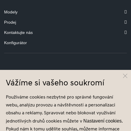
Modely
Prodej
Kontaktujte nás
Konfigurátor
© Hyundai Motor Czech s.r.o.
Infocentrum
800 800 900
Vážíme si vašeho soukromí
Společnost je zapsána v obchodním rejstříku vedeném u Městského soudu v
Používáme cookies nezbytné pro správné fungování
Praze, oddíl C, vložka 2153, IČ 18631932
webu, analýzu provozu a návštěvnosti a personalizaci
obsahu a reklamy. Spravovat nebo blokovat využívání
jednotlivých druhů cookies můžete v
.
Nastavení cookies
Pokud nám k tomu udělíte souhlas, můžeme informace
Nastavení cookies