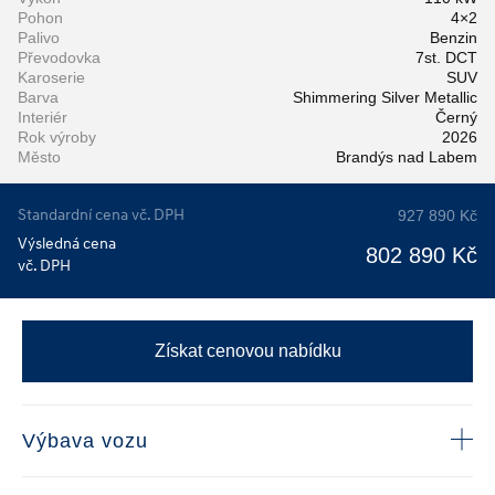
Pohon
4×2
Palivo
Benzin
Převodovka
7st. DCT
Karoserie
SUV
Barva
Shimmering Silver Metallic
Interiér
Černý
Rok výroby
2026
Město
Brandýs nad Labem
Standardní cena vč. DPH
927 890 Kč
Výsledná cena
802 890 Kč
vč. DPH
Získat cenovou nabídku
Výbava vozu