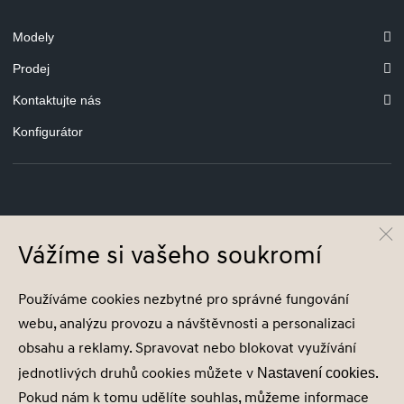
Modely
Prodej
Kontaktujte nás
Konfigurátor
© Hyundai Motor Czech s.r.o.
Infocentrum
800 800 900
Vážíme si vašeho soukromí
Společnost je zapsána v obchodním rejstříku vedeném u Městského soudu v
Používáme cookies nezbytné pro správné fungování
Praze, oddíl C, vložka 2153, IČ 18631932
webu, analýzu provozu a návštěvnosti a personalizaci
obsahu a reklamy. Spravovat nebo blokovat využívání
jednotlivých druhů cookies můžete v
.
Nastavení cookies
Pokud nám k tomu udělíte souhlas, můžeme informace
Nastavení cookies