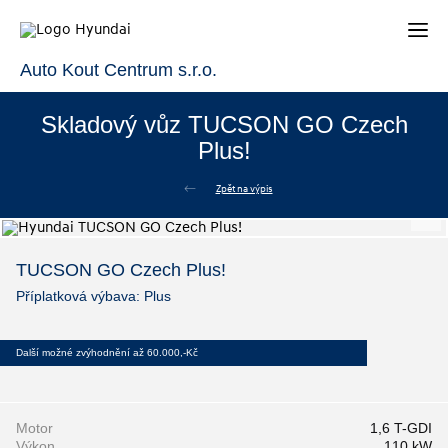
Auto Kout Centrum s.r.o.
Skladový vůz TUCSON GO Czech
Plus!
Zpět na výpis
TUCSON GO Czech Plus!
Příplatková výbava: Plus
Další možné zvýhodnění až 60.000,-Kč
Motor
1,6 T-GDI
Výkon
110 kW